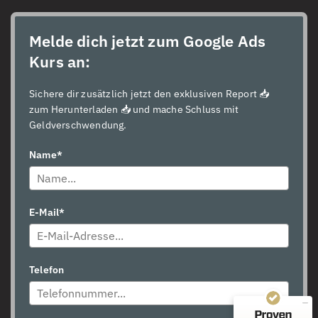
Melde dich jetzt zum Google Ads
Kurs an:
Sichere dir zusätzlich jetzt den exklusiven Report 📥
zum Herunterladen 📥 und mache Schluss mit
Geldverschwendung.
Name*
Kundenbewertungen und Erfahrungen zu
Master of Scaling (Master of Search GmbH) – planbare...
E-Mail*
SEHR GUT
100%
Empfehlungen auf
Telefon
ProvenExpert.com
4,89 / 5,00
233
79