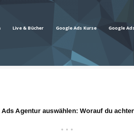
n
Live & Bücher
Google Ads Kurse
Google Ad
 Ads Agentur auswählen: Worauf du achte
• • •