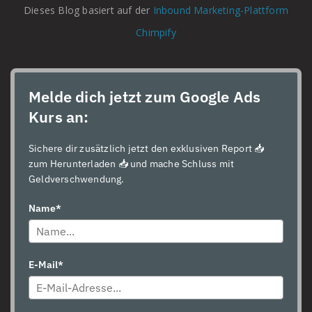
Dieses Blog basiert auf der
Inbound Marketing-Plattform
Chimpify
Melde dich jetzt zum Google Ads
Kurs an:
Sichere dir zusätzlich jetzt den exklusiven Report 📥
zum Herunterladen 📥 und mache Schluss mit
Geldverschwendung.
Name*
Kundenbewertungen und Erfahrungen zu
Master of Scaling (Master of Search GmbH) – planbare...
E-Mail*
SEHR GUT
100%
Empfehlungen auf